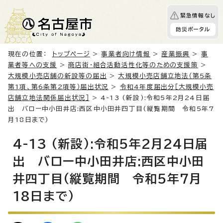
緊急情報なし
防災ポータル
現在の位置：
トップページ
>
事業者向け情報
>
産業振興
>
事
業者等への支援
>
商店街・組合活動活性化等のための支援策
>
大規模小売店舗の新設等の届出
>
大規模小売店舗立地法（第5条
第1項、第6条第2項等）届出状況
>
令和4年度届出分［大規模小売
店舗立地法関係届出状況］
> 4-13 (新設):令和5年2月24日届
出 バロー中小田井店:西区中小田井四丁目(縦覧期間 令和5年7
月18日まで)
4-13 (新設):令和5年2月24日届
出 バロー中小田井店:西区中小田
井四丁目(縦覧期間 令和5年7月
18日まで)