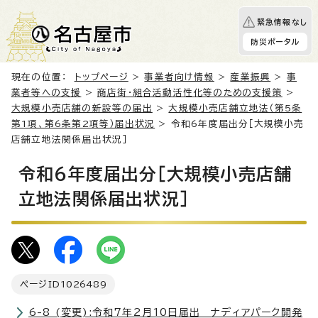
緊急情報なし
防災ポータル
現在の位置：
トップページ
>
事業者向け情報
>
産業振興
>
事
業者等への支援
>
商店街・組合活動活性化等のための支援策
>
大規模小売店舗の新設等の届出
>
大規模小売店舗立地法（第5条
第1項、第6条第2項等）届出状況
> 令和6年度届出分［大規模小売
店舗立地法関係届出状況］
令和6年度届出分［大規模小売店舗
立地法関係届出状況］
ページID
1026489
6-8 (変更):令和7年2月10日届出 ナディアパーク開発