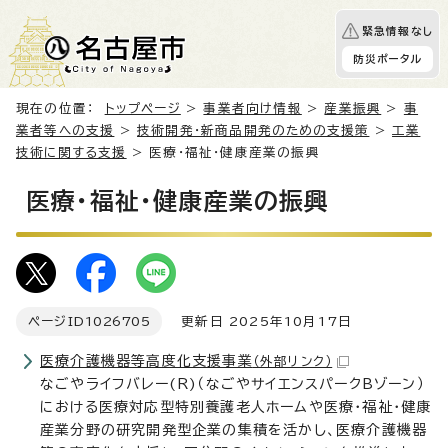
緊急情報なし
防災ポータル
現在の位置：
トップページ
>
事業者向け情報
>
産業振興
>
事
業者等への支援
>
技術開発・新商品開発のための支援策
>
工業
技術に関する支援
> 医療・福祉・健康産業の振興
医療・福祉・健康産業の振興
ページID
1026705
更新日 2025年10月17日
医療介護機器等高度化支援事業
（外部リンク）
なごやライフバレー(R)（なごやサイエンスパークBゾーン）
における医療対応型特別養護老人ホームや医療・福祉・健康
産業分野の研究開発型企業の集積を活かし、医療介護機器