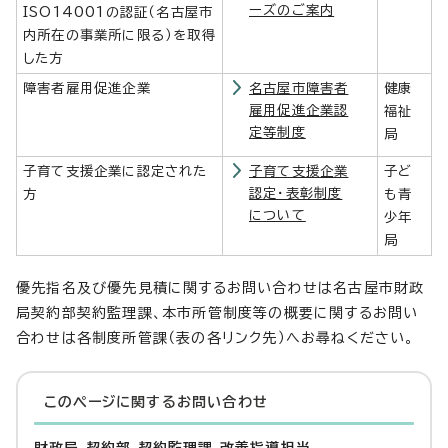
ーズのご案内
ISO14001の認証（名古屋市
内所在の事業所に限る）を取得
した方
障害者雇用促進企業
名古屋市障害者
健康
雇用促進企業認
福祉
定等制度
局
子育て支援企業に認定された
子育て支援企業
子ど
認定・表彰制度
方
も青
について
少年
局
優先指名及び優先見積に関するお問い合わせは名古屋市財政
局契約部契約監理課、本市所管制度等の概要に関するお問い
合わせは各制度所管課（表の各リンク先）へお尋ねください。
このページに関する
お問い合わせ