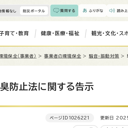
質問する
ふりがな
読み上
急情報なし
防災ポータル
子育て・教育
健康・医療・福祉
観光・文化・ス
環境保全（事業者）
>
事業者の環境保全
>
騒音・振動対策
> 
悪臭防止法に関する告示
ページID
1026221
更新日 202