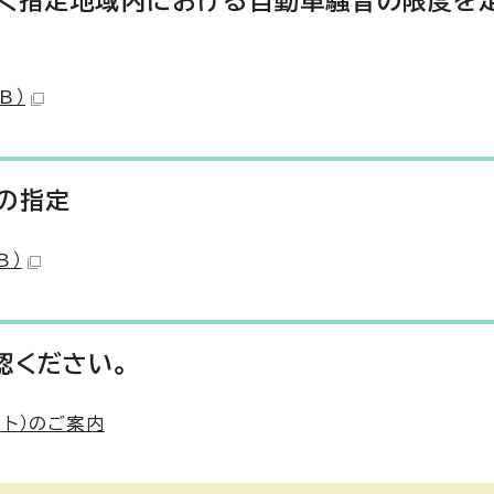
づく指定地域内における自動車騒音の限度を
B）
の指定
B）
認ください。
ト）のご案内