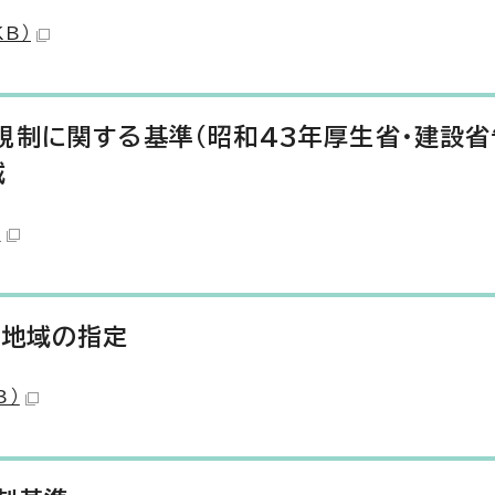
KB）
制に関する基準(昭和43年厚生省・建設省
域
）
く地域の指定
B）