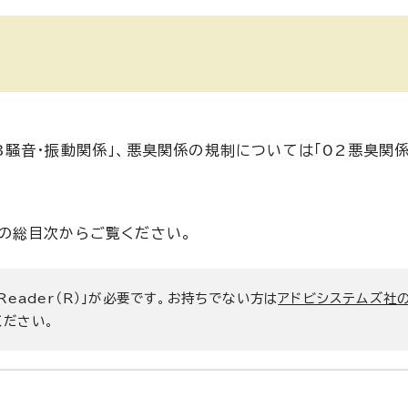
3騒音・振動関係」、悪臭関係の規制については「02悪臭関
先の総目次からご覧ください。
 Reader（R）」が必要です。お持ちでない方は
アドビシステムズ社
ください。