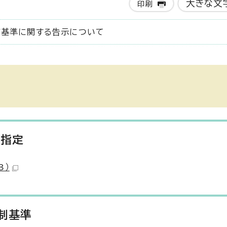
大きな文
印刷
び基準に関する告示について
の指定
B）
制基準