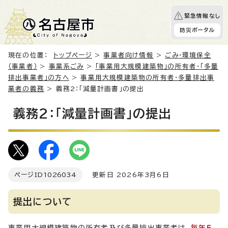
緊急情報なし
防災ポータル
現在の位置：
トップページ
>
事業者向け情報
>
ごみ・環境保全
（事業者）
>
事業系ごみ
>
「事業用大規模建築物」の所有者・「多量
排出事業者」の方へ
>
事業用大規模建築物の所有者・多量排出事
業者の義務
> 義務2：「減量計画書」の提出
義務2：「減量計画書」の提出
ページID
1026034
更新日 2026年3月6日
提出について