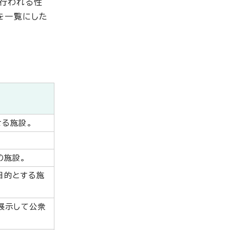
行われる性
を一覧にした
せる施設。
の施設。
目的とする施
展示して公衆