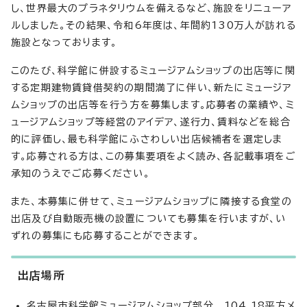
し、世界最大のプラネタリウムを備えるなど、施設をリニューア
ルしました。その結果、令和6年度は、年間約130万人が訪れる
施設となっております。
このたび、科学館に併設するミュージアムショップの出店等に関
する定期建物賃貸借契約の期間満了に伴い、新たにミュージア
ムショップの出店等を行う方を募集します。応募者の業績や、ミ
ュージアムショップ等経営のアイデア、遂行力、賃料などを総合
的に評価し、最も科学館にふさわしい出店候補者を選定しま
す。応募される方は、この募集要項をよく読み、各記載事項をご
承知のうえでご応募ください。
また、本募集に併せて、ミュージアムショップに隣接する食堂の
出店及び自動販売機の設置についても募集を行いますが、い
ずれの募集にも応募することができます。
出店場所
名古屋市科学館ミュージアムショップ部分 104.18平方メ