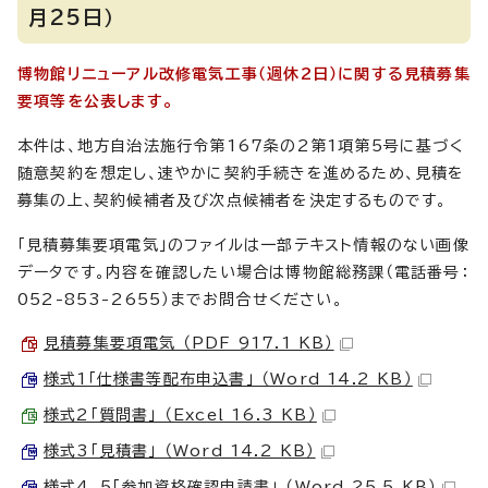
月25日）
博物館リニューアル改修電気工事（週休2日）に関する見積募集
要項等を公表します。
本件は、地方自治法施行令第167条の2第1項第5号に基づく
随意契約を想定し、速やかに契約手続きを進めるため、見積を
募集の上、契約候補者及び次点候補者を決定するものです。
「見積募集要項電気」のファイルは一部テキスト情報のない画像
データです。内容を確認したい場合は博物館総務課（電話番号：
052-853-2655）までお問合せください。
見積募集要項電気 （PDF 917.1 KB）
様式1「仕様書等配布申込書」 （Word 14.2 KB）
様式2「質問書」 （Excel 16.3 KB）
様式3「見積書」 （Word 14.2 KB）
様式4、5「参加資格確認申請書」 （Word 25.5 KB）