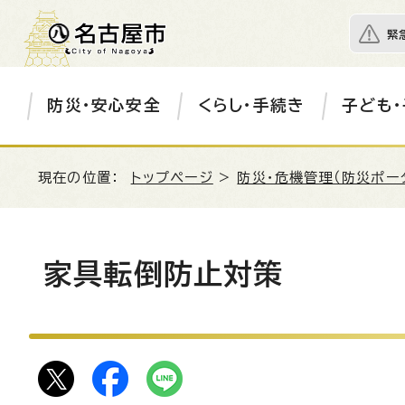
緊
防災・安心安全
くらし・手続き
子ども・
現在の位置：
トップページ
>
防災・危機管理（防災ポー
家具転倒防止対策