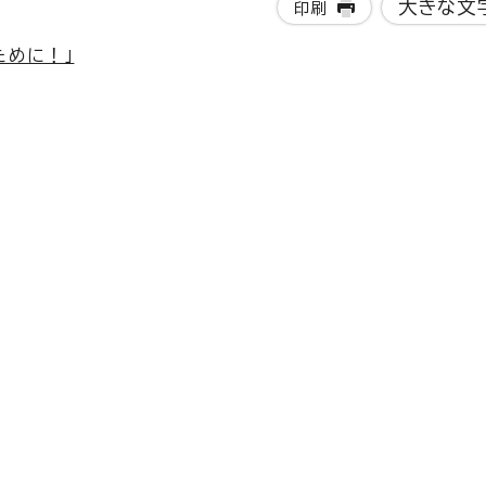
大きな文
印刷
ために！」