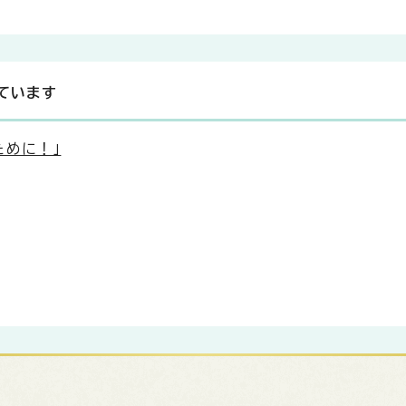
ています
ために！」