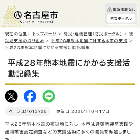
緊急情報なし
防災ポータル
現在の位置：
トップページ
>
防災・危機管理（防災ポータル）
>
被
災地支援の取り組み
>
平成28年熊本地震に対する本市の支援
>
平成28年熊本地震にかかる支援活動記録集
平成28年熊本地震にかかる支援活
動記録集
ページID
1013725
更新日 2025年10月17日
平成28年熊本地震の被災地に対し、本市は避難所運営支援や
建物被害認定調査などの支援活動に多くの職員を派遣しまし
た。