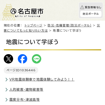
緊急情報なし
防災ポータル
現在の位置：
トップページ
>
防災・危機管理（防災ポータル）
>
災
害についてもっと知りたい方は
> 地震について学ぼう
地震について学ぼう
ページID
1036446
VR地震体験車で地震体験してみよう！！
人的被害・建物被害等
震度分布・津波高等