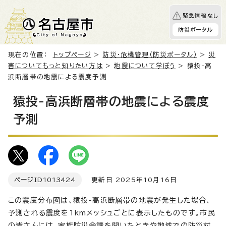
緊急情報なし
防災ポータル
現在の位置：
トップページ
>
防災・危機管理（防災ポータル）
>
災
害についてもっと知りたい方は
>
地震について学ぼう
> 猿投-高
浜断層帯の地震による震度予測
猿投-高浜断層帯の地震による震度
予測
ページID
1013424
更新日 2025年10月16日
この震度分布図は、猿投-高浜断層帯の地震が発生した場合、
予測される震度を1kmメッシュごとに表示したものです。市民
の皆さんには、家族防災会議を開いたときや地域での防災対