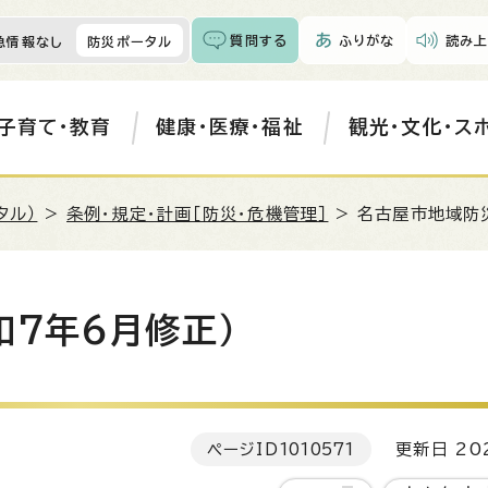
質問する
ふりがな
読み上
急情報なし
防災ポータル
子育て・教育
健康・医療・福祉
観光・文化・ス
タル）
>
条例・規定・計画［防災・危機管理］
> 名古屋市地域防
和7年6月修正）
ページID
1010571
更新日 202