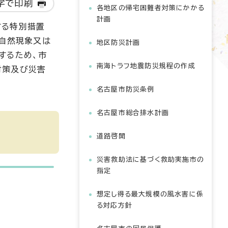
字で印刷
各地区の帰宅困難者対策にかかる
計画
する特別措置
な自然現象又は
地区防災計画
するため、市
南海トラフ地震防災規程の作成
対策及び災害
名古屋市防災条例
名古屋市総合排水計画
道路啓開
災害救助法に基づく救助実施市の
指定
想定し得る最大規模の風水害に係
る対応方針