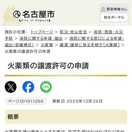
緊急情報なし
防災ポータル
現在の位置：
トップページ
>
防災・安心安全
>
消防・救急・火災
予防
>
消防に関する申請・届出
>
消防に関する窓口による申請・
届出（各種様式）
>
火薬類
>
譲渡・譲受に係る手続き［火薬類］
>
火薬類の譲渡許可の申請
火薬類の譲渡許可の申請
ページID
1011258
更新日 2025年12月26日
概要