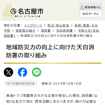
緊急情報なし
防災ポータル
現在の位置：
トップページ
>
防災・安心安全
>
消防・救急・火災
予防
>
消防局の紹介
>
消防署
>
天白消防署
>
お知らせ（天白
消防署）
> 地域防災力の向上に向けた天白消防署の取り組み
地域防災力の向上に向けた天白消
防署の取り組み
ページID
1013114
更新日 2025年10月16日
南海トラフ地震等の大きな災害が発生した場合、消防署（公
助）は全力で消火・救急活動にあたりますが、助けが必要な