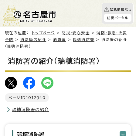
緊急情報なし
防災ポータル
現在の位置：
トップページ
>
防災・安心安全
>
消防・救急・火災
予防
>
消防局の紹介
>
消防署
>
瑞穂消防署
> 消防署の紹介
（瑞穂消防署）
消防署の紹介（瑞穂消防署）
ページID
1012940
瑞穂消防署の紹介
瑞穂消防署