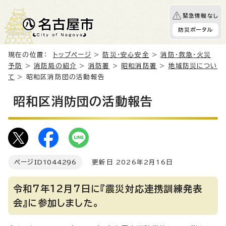
緊急情報なし
防災ポータル
現在の位置：
トップページ
>
防災・安心安全
>
消防・救急・火災
予防
>
消防局の紹介
>
消防署
>
昭和消防署
>
地域防災につい
て
> 昭和区消防団の活動報告
昭和区消防団の活動報告
ページID
1044296
更新日 2026年2月16日
令和7年12月7日に『震災対応連携訓練発表
会』に参加しました。