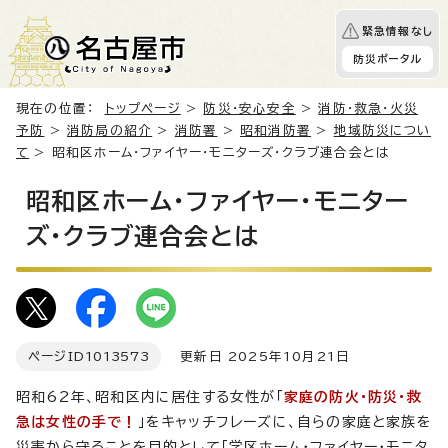
緊急情報なし
防災ポータル
現在の位置：
トップページ
>
防災・安心安全
>
消防・救急・火災
予防
>
消防局の紹介
>
消防署
>
昭和消防署
>
地域防災につい
て
> 昭和区ホーム・ファイヤー・モニターズ・クラブ連合会とは
昭和区ホーム・ファイヤー・モニター
ズ・クラブ連合会とは
ページID
1013573
更新日 2025年10月21日
昭和62年、昭和区内に居住する女性が「
家庭の防火・防災・救
急は女性の手で！
」をキャッチフレーズに、自らの家庭と家族を
災害から守ることを目的として「学区ホーム・ファイヤー・モニタ