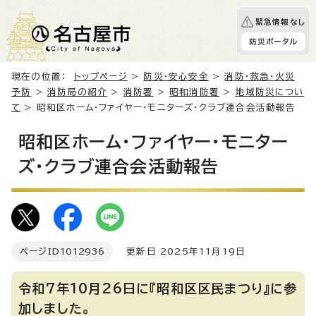
緊急情報なし
防災ポータル
現在の位置：
トップページ
>
防災・安心安全
>
消防・救急・火災
予防
>
消防局の紹介
>
消防署
>
昭和消防署
>
地域防災につい
て
> 昭和区ホーム・ファイヤー・モニターズ・クラブ連合会活動報告
昭和区ホーム・ファイヤー・モニター
ズ・クラブ連合会活動報告
ページID
1012936
更新日 2025年11月19日
令和7年10月26日に『昭和区区民まつり』に参
加しました。