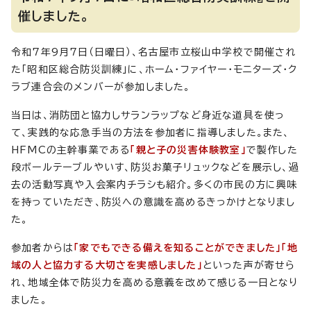
催しました。
令和7年9月7日（日曜日）、名古屋市立桜山中学校で開催され
た「昭和区総合防災訓練」に、ホーム・ファイヤー・モニターズ・ク
ラブ連合会のメンバーが参加しました。
当日は、消防団と協力しサランラップなど身近な道具を使っ
て、実践的な応急手当の方法を参加者に指導しました。また、
HFMCの主幹事業である
「親と子の災害体験教室」
で製作した
段ボールテーブルやいす、防災お菓子リュックなどを展示し、過
去の活動写真や入会案内チラシも紹介。多くの市民の方に興味
を持っていただき、防災への意識を高めるきっかけとなりまし
た。
参加者からは
「家でもできる備えを知ることができました」「地
域の人と協力する大切さを実感しました」
といった声が寄せら
れ、地域全体で防災力を高める意義を改めて感じる一日となり
ました。