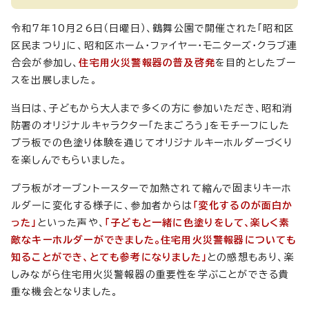
令和7年10月26日（日曜日）、鶴舞公園で開催された「昭和区
区民まつり」に、昭和区ホーム・ファイヤー・モニターズ・クラブ連
合会が参加し、
住宅用火災警報器の普及啓発
を目的としたブー
スを出展しました。
当日は、子どもから大人まで多くの方に参加いただき、昭和消
防署のオリジナルキャラクター「たまごろう」をモチーフにした
プラ板での色塗り体験を通じてオリジナルキーホルダーづくり
を楽しんでもらいました。
プラ板がオーブントースターで加熱されて縮んで固まりキーホ
ルダーに変化する様子に、参加者からは
「変化するのが面白か
った」
といった声や、
「子どもと一緒に色塗りをして、楽しく素
敵なキーホルダーができました。住宅用火災警報器についても
知ることができ、とても参考になりました」
との感想もあり、楽
しみながら住宅用火災警報器の重要性を学ぶことができる貴
重な機会となりました。