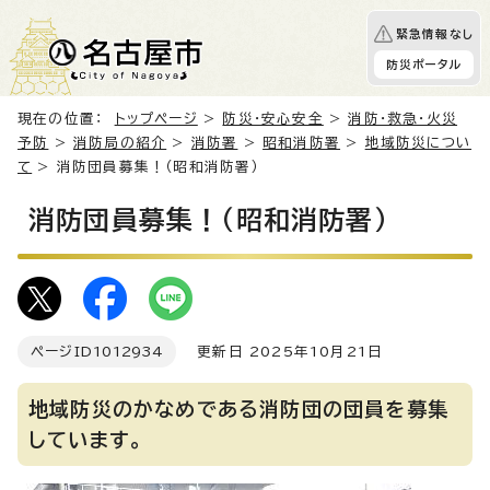
緊急情報なし
防災ポータル
現在の位置：
トップページ
>
防災・安心安全
>
消防・救急・火災
予防
>
消防局の紹介
>
消防署
>
昭和消防署
>
地域防災につい
て
> 消防団員募集！（昭和消防署）
消防団員募集！（昭和消防署）
ページID
1012934
更新日 2025年10月21日
地域防災のかなめである消防団の団員を募集
しています。