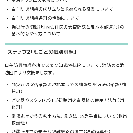
南海トラフ巨大地震について
自主防災組織の成り立ちと求められる役割について
自主防災組織各班の活動について
発災時の初動（町内会住民の安否確認と現地本部運営）の
基本的なやり方について
ステップ2「班ごとの個別訓練」
自主防災組織各班で必要な知識や技術について、消防署と消
防団により支援をします。
発災時の安否確認と現地本部での情報集約方法の確認（情
報班）
消火器やスタンドパイプ初期消火資器材の使用方法等（消
化班）
倒壊家屋からの救出方法、搬送法、応急手当について（救出
救護班）
避難所までの安全な避難経路の選定（避難誘導班）