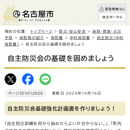
緊急情報なし
防災ポータル
現在の位置：
トップページ
>
防災・安心安全
>
消防・救急・火災
予防
>
消防局の紹介
>
消防署
>
中村消防署
>
自主防災（中村
消防署）
> 自主防災会の基礎を固めましょう
自主防災会の基礎を固めましょう
ページID
1012826
更新日 2025年10月16日
自主防災会基礎強化計画書を作りましょう！
「自主防災訓練を何から始めたらよいか分からない。」、「町内