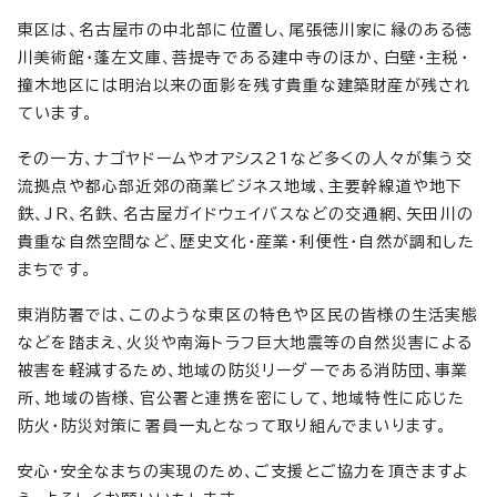
東区は、名古屋市の中北部に位置し、尾張徳川家に縁のある徳
川美術館・蓬左文庫、菩提寺である建中寺のほか、白壁・主税・
撞木地区には明治以来の面影を残す貴重な建築財産が残され
ています。
その一方、ナゴヤドームやオアシス21など多くの人々が集う交
流拠点や都心部近郊の商業ビジネス地域、主要幹線道や地下
鉄、JR、名鉄、名古屋ガイドウェイバスなどの交通網、矢田川の
貴重な自然空間など、歴史文化・産業・利便性・自然が調和した
まちです。
東消防署では、このような東区の特色や区民の皆様の生活実態
などを踏まえ、火災や南海トラフ巨大地震等の自然災害による
被害を軽減するため、地域の防災リーダーである消防団、事業
所、地域の皆様、官公署と連携を密にして、地域特性に応じた
防火・防災対策に署員一丸となって取り組んでまいります。
安心・安全なまちの実現のため、ご支援とご協力を頂きますよ