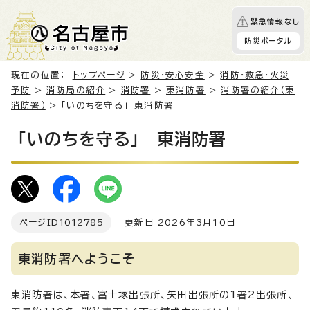
緊急情報なし
防災ポータル
現在の位置：
トップページ
>
防災・安心安全
>
消防・救急・火災
予防
>
消防局の紹介
>
消防署
>
東消防署
>
消防署の紹介（東
消防署）
> 「いのちを守る」 東消防署
「いのちを守る」 東消防署
ページID
1012785
更新日 2026年3月10日
東消防署へようこそ
東消防署は、本署、富士塚出張所、矢田出張所の1署2出張所、