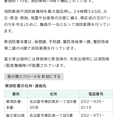
署員約110名、消防車両14両で構成されています。
消防車両や消防資機材を最大限活用し、24時間365日、火
災・救急・救助、地震や台風等の災害に備え、東区民の方の「い
のちを守る」ために、職員が一丸となって消防業務を行ってい
ます。
東消防署本署は、総務課、予防課、警防地域第一課、警防地域
第二課の4課で消防業務を行っています。
富士塚出張所には救助隊と救急隊が、矢田出張所には消防隊
（監視警備隊）が配置されています。
表の横スクロールを有効にする
東消防署の住所・連絡先
署所
住所
電話番号
東消防署・
名古屋市東区筒井一丁目8番
052ー935－
本署
30号
0119
富士塚出張
名古屋市東区泉一丁目9番
052ー971－