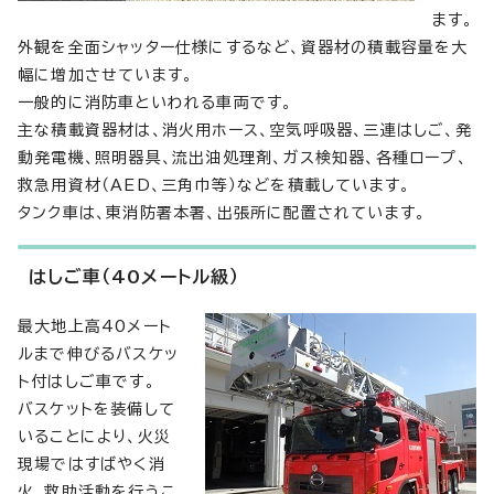
ます。
外観を全面シャッター仕様にするなど、資器材の積載容量を大
幅に増加させています。
一般的に消防車といわれる車両です。
主な積載資器材は、消火用ホース、空気呼吸器、三連はしご、発
動発電機、照明器具、流出油処理剤、ガス検知器、各種ロープ、
救急用資材（AED、三角巾等）などを積載しています。
タンク車は、東消防署本署、出張所に配置されています。
はしご車（40メートル級）
最大地上高40メート
ルまで伸びるバスケッ
ト付はしご車です。
バスケットを装備して
いることにより、火災
現場ではすばやく消
火、救助活動を行うこ