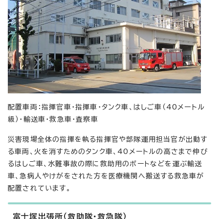
配置車両：指揮官車・指揮車・タンク車、はしご車（40メートル
級）・輸送車・救急車・査察車
災害現場全体の指揮を執る指揮官や部隊運用担当官が出動す
る車両、火を消すためのタンク車、40メートルの高さまで伸び
るはしご車、水難事故の際に救助用のボートなどを運ぶ輸送
車、急病人やけがをされた方を医療機関へ搬送する救急車が
配置されています。
富士塚出張所（救助隊・救急隊）