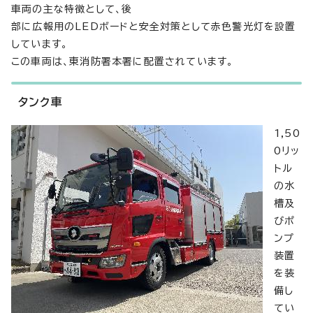
車両の主な特徴として、後
部に広報用のLEDボードと安全対策として赤色警光灯を設置
しています。
この車両は、東消防署本署に配置されています。
タンク車
1,50
0リッ
トル
の水
槽及
びポ
ンプ
装置
を装
備し
てい