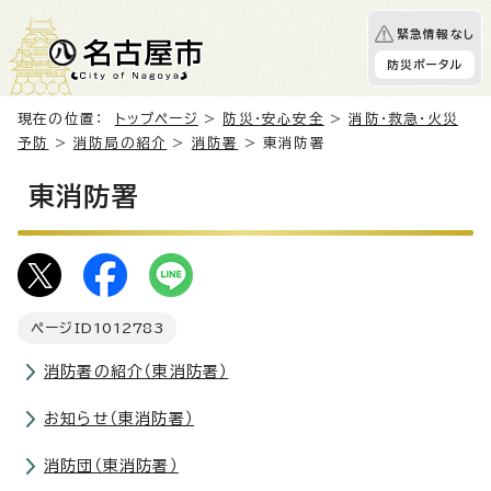
緊急情報なし
防災ポータル
現在の位置：
トップページ
>
防災・安心安全
>
消防・救急・火災
予防
>
消防局の紹介
>
消防署
> 東消防署
東消防署
ページID
1012783
消防署の紹介（東消防署）
お知らせ（東消防署）
消防団（東消防署）