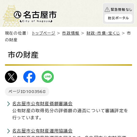
緊急情報なし
防災ポータル
現在の位置：
トップページ
>
市政情報
>
財政・市債・宝くじ
> 市
の財産
市の財産
ページID
1003568
名古屋市公有財産価額審議会
公有財産の取得処分の評価額の適否について審議評定を
行っています。
名古屋市公有財産運用協議会