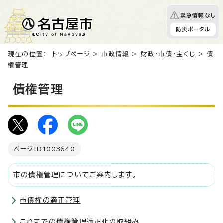
緊急情報なし
防災ポータル
現在の位置：
トップページ
>
市政情報
>
財政・市債・宝くじ
> 債
権管理
債権管理
ページID
1003640
市の債権管理についてご案内します。
市債権の適正管理
これまでの債権管理適正化の取組み