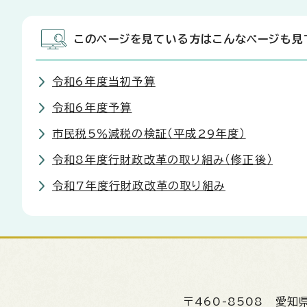
このページを見ている方はこんなページも見
令和6年度当初予算
令和6年度予算
市民税5％減税の検証（平成29年度）
令和8年度行財政改革の取り組み（修正後）
令和7年度行財政改革の取り組み
〒460-8508
愛知