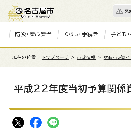
緊
防災・安心安全
くらし・手続き
子ども・
現在の位置：
トップページ
>
市政情報
>
財政・市債・
平成22年度当初予算関係