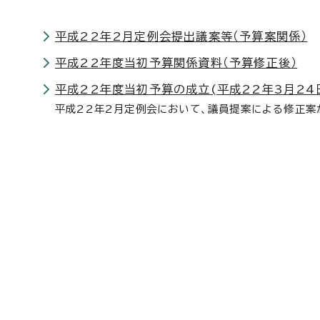
平成22年2月定例会提出議案等（予算案関係）
平成22年度当初予算関係資料（予算修正後）
平成22年度当初予算の成立(平成22年3月24
平成22年2月定例会において、議員提案による修正案