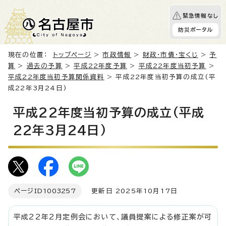
緊急情報なし
防災ポータル
現在の位置：
トップページ
>
市政情報
>
財政・市債・宝くじ
>
予
算
>
過去の予算
>
平成22年度予算
>
平成22年度当初予算
>
平成22年度当初予算関係資料
> 平成22年度当初予算の成立(平
成22年3月24日)
平成22年度当初予算の成立(平成
22年3月24日)
ページID
1003257
更新日 2025年10月17日
平成22年2月定例会において、議員提案による修正案が可