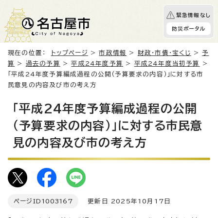
緊急情報なし
防災ポータル
現在の位置：
トップページ
>
市政情報
>
財政・市債・宝くじ
>
予
算
>
過去の予算
>
平成24年度予算
>
平成24年度当初予算
>
「平成24年度予算編成過程の公開（予算要求の内容）」に対する市
民意見の内容及び市の考え方
「平成24年度予算編成過程の公開
（予算要求の内容）」に対する市民意
見の内容及び市の考え方
ページID
1003167
更新日 2025年10月17日