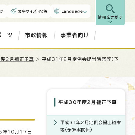
げ
文字サイズ・配色
Language
情報をさがす
ポーツ
市政情報
事業者向け
年度2月補正予算
> 平成31年2月定例会提出議案等（予
平成30年度2月補正予算
平成31年2月定例会提出議案
等（予算案関係）
5年10月17日