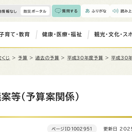
質問する
ふりがな
読み上
急情報なし
防災ポータル
子育て・教育
健康・医療・福祉
観光・文化・ス
宝くじ
>
予算
>
過去の予算
>
平成30年度予算
>
平成30
案等（予算案関係）
ページID
1002951
更新日 202