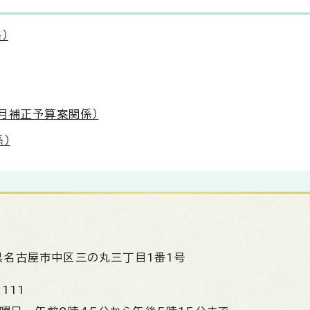
）
月補正予算案関係）
）
県名古屋市中区三の丸三丁目1番1号
1111