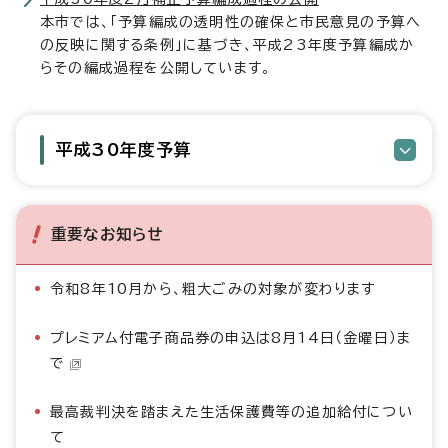
本市では、「予算編成の透明性の確保と市民意見の予算へ
の反映に関する条例」に基づき、平成23年度予算編成か
らその編成過程を公開しています。
平成30年度予算
重要なお知らせ
令和8年10月から、粗大ごみの対象が変わります
プレミアム付電子商品券の申込は8月14日（金曜日）ま
で
最高裁判決を踏まえた生活保護費等の追加給付につい
て