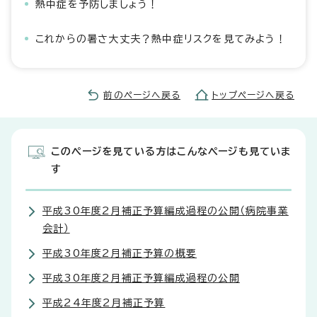
熱中症を予防しましょう！
これからの暑さ大丈夫？熱中症リスクを見てみよう！
前のページへ戻る
トップページへ戻る
このページを見ている方はこんなページも見ていま
す
平成30年度2月補正予算編成過程の公開（病院事業
会計）
平成30年度2月補正予算の概要
平成30年度2月補正予算編成過程の公開
平成24年度2月補正予算