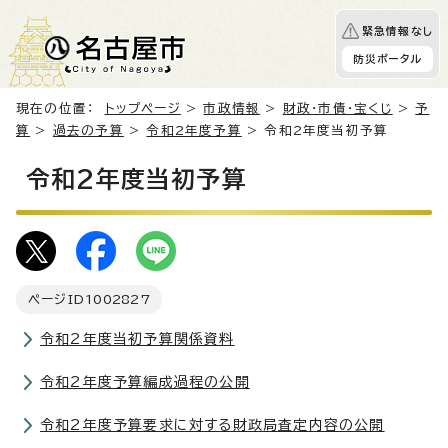
緊急情報なし
防災ポータル
現在の位置：
トップページ
>
市政情報
>
財政・市債・宝くじ
>
予
算
>
過去の予算
>
令和2年度予算
> 令和2年度当初予算
令和2年度当初予算
ページID
1002827
令和2年度当初予算関係資料
令和2年度予算編成過程の公開
令和2年度予算要求に対する財政局査定内容の公開