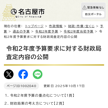
緊急情報なし
防災ポータル
現在の位置：
トップページ
>
市政情報
>
財政・市債・宝くじ
>
予
算
>
過去の予算
>
令和2年度予算
>
令和2年度当初予算
> 令
和2年度予算要求に対する財政局査定内容の公開
令和2年度予算要求に対する財政局
査定内容の公開
ページID
1002840
更新日 2025年10月17日
令和2年度予算の重点化について【1頁】
財政局案の考え方について【2頁】