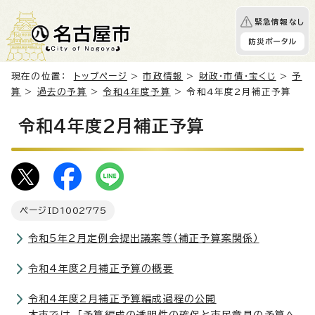
緊急情報なし
防災ポータル
現在の位置：
トップページ
>
市政情報
>
財政・市債・宝くじ
>
予
算
>
過去の予算
>
令和4年度予算
> 令和4年度2月補正予算
令和4年度2月補正予算
ページID
1002775
令和5年2月定例会提出議案等（補正予算案関係）
令和4年度2月補正予算の概要
令和4年度2月補正予算編成過程の公開