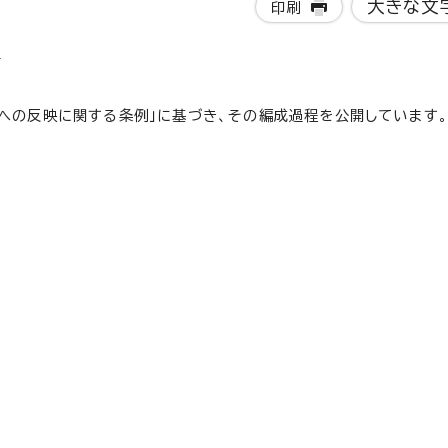
大きな文
印刷
）
への反映に関する条例」に基づき、その編成過程を公開しています