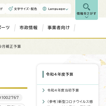
げ
文字サイズ・配色
Language
情報をさがす
ポーツ
市政情報
事業者向け
9月補正予算
令和4年度予算
令和4年度当初予算
D
1002767
（参考）新型コロナウイルス感