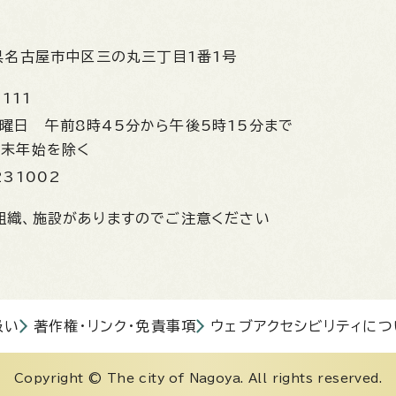
県名古屋市中区三の丸三丁目1番1号
1111
金曜日
午前8時45分から午後5時15分まで
年末年始を除く
231002
組織、施設がありますのでご注意ください
扱い
著作権・リンク・免責事項
ウェブアクセシビリティにつ
Copyright © The city of Nagoya. All rights reserved.