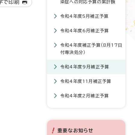
字で印刷
染症への対応予算の累計額
令和4年度5月補正予算
令和4年度6月補正予算
。
令和4年度補正予算（8月17日
付専決処分）
令和4年度9月補正予算
令和4年度11月補正予算
令和4年度2月補正予算
重要なお知らせ