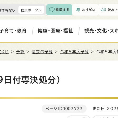
質問する
ふりがな
読み上
急情報なし
防災ポータル
子育て・教育
健康・医療・福祉
観光・文化・ス
宝くじ
>
予算
>
過去の予算
>
令和5年度予算
> 令和5年度
9日付専決処分）
ページID
1002722
更新日 202