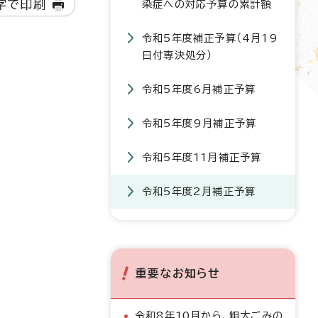
字で印刷
染症への対応予算の累計額
令和5年度補正予算（4月19
日付専決処分）
令和5年度6月補正予算
。
令和5年度9月補正予算
令和5年度11月補正予算
令和5年度2月補正予算
重要なお知らせ
令和8年10月から、粗大ごみの