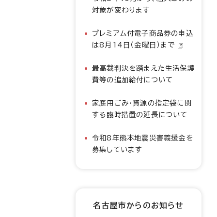
対象が変わります
プレミアム付電子商品券の申込
は8月14日（金曜日）まで
最高裁判決を踏まえた生活保護
費等の追加給付について
家庭用ごみ・資源の指定袋に関
する臨時措置の延長について
令和8年熊本地震災害義援金を
募集しています
名古屋市からのお知らせ