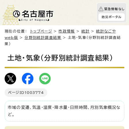
緊急情報なし
防災ポータル
現在の位置：
トップページ
>
市政情報
>
統計
>
統計なごや
web版
>
分野別統計調査結果
> 土地・気象（分野別統計調査結
果）
土地・気象（分野別統計調査結果）
ページID
1003774
市域の変遷、気温・湿度・降水量・日照時間、月別気象概況な
ど。