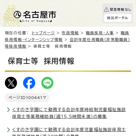
緊急情報なし
防災ポータル
現在の位置：
トップページ
>
市政情報
>
職員採用・人事
>
職員
採用情報・インターンシップ情報
>
会計年度任用職員（非常勤職員）
等採用情報
> 保育士等 採用情報
保育士等 採用情報
ページID
1004417
くすのき学園にて勤務する会計年度時給制児童福祉施設
保育士等業務補助員（週15,5時間未満）の募集
くすのき学園にて勤務する会計年度児童福祉施設保育士