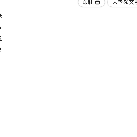
大きな文
印刷
表
表
表
表