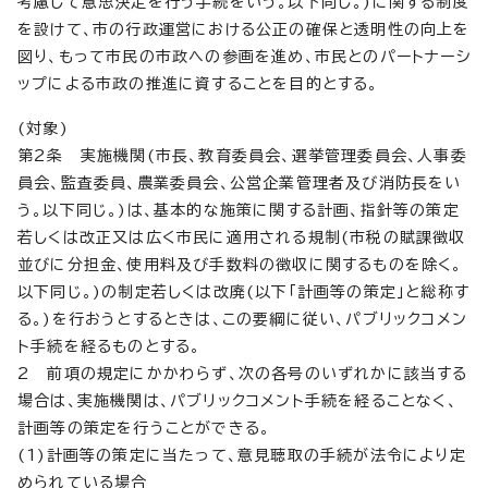
考慮して意思決定を行う手続をいう。以下同じ。)に関する制度
を設けて、市の行政運営における公正の確保と透明性の向上を
図り、もって市民の市政への参画を進め、市民とのパートナーシ
ップによる市政の推進に資することを目的とする。
(対象)
第2条 実施機関(市長、教育委員会、選挙管理委員会、人事委
員会、監査委員、農業委員会、公営企業管理者及び消防長をい
う。以下同じ。)は、基本的な施策に関する計画、指針等の策定
若しくは改正又は広く市民に適用される規制(市税の賦課徴収
並びに分担金、使用料及び手数料の徴収に関するものを除く。
以下同じ。)の制定若しくは改廃(以下「計画等の策定」と総称す
る。)を行おうとするときは、この要綱に従い、パブリックコメン
ト手続を経るものとする。
2 前項の規定にかかわらず、次の各号のいずれかに該当する
場合は、実施機関は、パブリックコメント手続を経ることなく、
計画等の策定を行うことができる。
(1)計画等の策定に当たって、意見聴取の手続が法令により定
められている場合