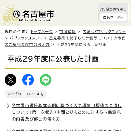
緊急情報なし
防災ポータル
現在の位置：
トップページ
>
市政情報
>
広聴・パブリックコメント
>
パブリックコメント
>
意見募集を終了した計画等についての市民
のご意見及び市の考え方
> 平成29年度に公表した計画
平成29年度に公表した計画
ページID
1028509
名古屋市環境基本条例に基づく大気環境目標値の見直し
について（第一次報告）中間とりまとめに対する市民意見
の内容及び部会の考え方