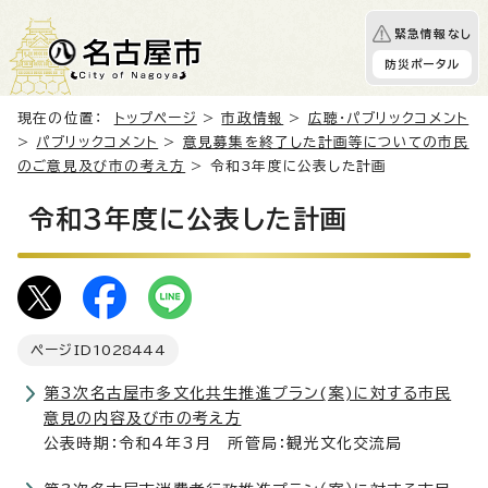
緊急情報なし
防災ポータル
現在の位置：
トップページ
>
市政情報
>
広聴・パブリックコメント
>
パブリックコメント
>
意見募集を終了した計画等についての市民
のご意見及び市の考え方
> 令和3年度に公表した計画
令和3年度に公表した計画
ページID
1028444
第3次名古屋市多文化共生推進プラン(案)に対する市民
意見の内容及び市の考え方
公表時期：令和4年3月 所管局：観光文化交流局