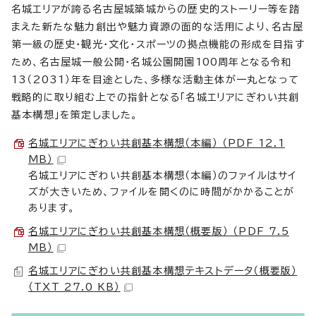
名城エリアが誇る名古屋城築城からの歴史的ストーリー等を踏
まえた新たな魅力創出や魅力資源の面的な活用により、名古屋
第一級の歴史・観光・文化・スポーツの拠点機能の形成を目指す
ため、名古屋城一般公開・名城公園開園100周年となる令和
13（2031）年を目途とした、多様な活動主体が一丸となって
戦略的に取り組む上での指針となる「名城エリアにぎわい共創
基本構想」を策定しました。
名城エリアにぎわい共創基本構想（本編） （PDF 12.1
MB）
名城エリアにぎわい共創基本構想（本編）のファイルはサイ
ズが大きいため、ファイルを開くのに時間がかかることが
あります。
名城エリアにぎわい共創基本構想（概要版） （PDF 7.5
MB）
名城エリアにぎわい共創基本構想テキストデータ（概要版）
（TXT 27.0 KB）