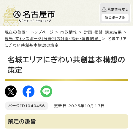
緊急情報なし
防災ポータル
現在の位置：
トップページ
>
市政情報
>
計画・指針・調査結果
>
観光・文化・スポーツ［分野別の計画・指針・調査結果］
> 名城エリア
にぎわい共創基本構想の策定
名城エリアにぎわい共創基本構想の
策定
ページID
1040456
更新日 2025年10月17日
策定の趣旨