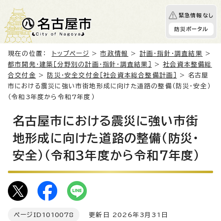
緊急情報なし
防災ポータル
現在の位置：
トップページ
>
市政情報
>
計画・指針・調査結果
>
都市開発・建築［分野別の計画・指針・調査結果］
>
社会資本整備総
合交付金
>
防災・安全交付金［社会資本総合整備計画］
> 名古屋
市における震災に強い市街地形成に向けた道路の整備（防災・安全）
（令和3年度から令和7年度）
名古屋市における震災に強い市街
地形成に向けた道路の整備（防災・
安全）（令和3年度から令和7年度）
ページID
1010078
更新日 2026年3月31日