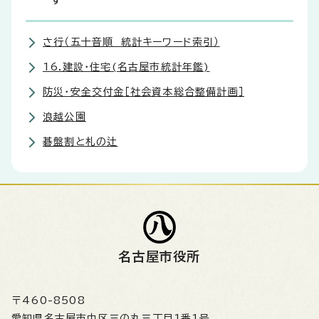
す
さ行（五十音順 統計キーワード索引）
16.建設・住宅(名古屋市統計年鑑)
防災・安全交付金［社会資本総合整備計画］
浪越公園
碁盤割と札の辻
名古屋市役所
〒460-8508
愛知県名古屋市中区三の丸三丁目1番1号