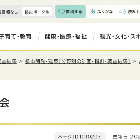
質問する
ふりがな
読み上
急情報なし
防災ポータル
子育て・教育
健康・医療・福祉
観光・文化・ス
調査結果
>
都市開発・建築［分野別の計画・指針・調査結果］
>
会
ページID
1010203
更新日 202