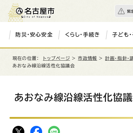
緊
防災・安心安全
くらし・手続き
子ども・
現在の位置：
トップページ
>
市政情報
>
計画・指針・
あおなみ線沿線活性化協議会
あおなみ線沿線活性化協議