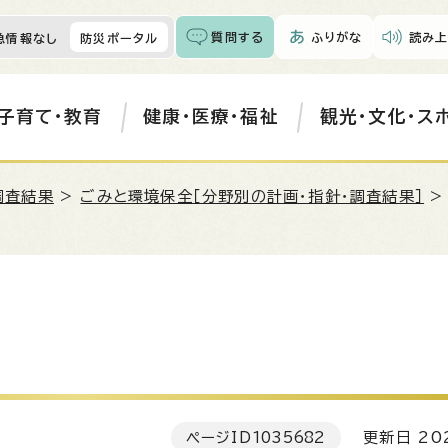
質問する
ふりがな
読み上
急情報なし
防災ポータル
子育て・教育
健康・医療・福祉
観光・文化・ス
調査結果
>
ごみと環境保全［分野別の計画・指針・調査結果］
ページID
1035682
更新日 202