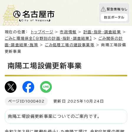
緊急情報なし
防災ポータル
現在の位置：
トップページ
>
市政情報
>
計画・指針・調査結果
>
ごみと環境保全［分野別の計画・指針・調査結果］
>
ごみ関係の計
画・調査結果・施策
>
ごみ処理工場の建設事業等
> 南陽工場設備
更新事業
南陽工場設備更新事業
ページID
1008402
更新日 2025年10月24日
南陽工場設備更新事業についてのご案内です。
令和2年3月に稼働を停止した南陽工場は、令和8年度の再稼