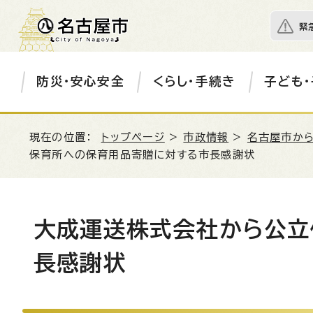
緊
防災・安心安全
くらし・手続き
子ども・
現在の位置：
トップページ
>
市政情報
>
名古屋市か
保育所への保育用品寄贈に対する市長感謝状
大成運送株式会社から公立
長感謝状