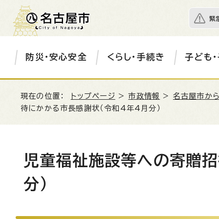
緊
防災・安心安全
くらし・手続き
子ども・
現在の位置：
トップページ
>
市政情報
>
名古屋市か
待にかかる市長感謝状（令和4年4月分）
児童福祉施設等への寄贈招
分）